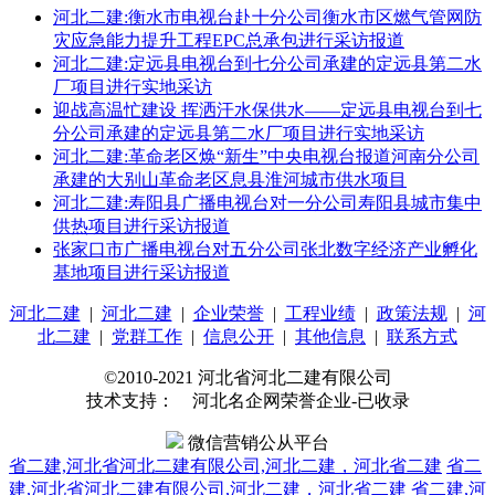
河北二建:衡水市电视台赴十分公司衡水市区燃气管网防
灾应急能力提升工程EPC总承包进行采访报道
河北二建:定远县电视台到七分公司承建的定远县第二水
厂项目进行实地采访
迎战高温忙建设 挥洒汗水保供水——定远县电视台到七
分公司承建的定远县第二水厂项目进行实地采访
河北二建:革命老区焕“新生”中央电视台报道河南分公司
承建的大别山革命老区息县淮河城市供水项目
河北二建:寿阳县广播电视台对一分公司寿阳县城市集中
供热项目进行采访报道
张家口市广播电视台对五分公司张北数字经济产业孵化
基地项目进行采访报道
河北二建
|
河北二建
|
企业荣誉
|
工程业绩
|
政策法规
|
河
北二建
|
党群工作
|
信息公开
|
其他信息
|
联系方式
©2010-2021 河北省河北二建有限公司
技术支持： 河北名企网荣誉企业-已收录
微信营销公从平台
省二建,河北省河北二建有限公司,河北二建，河北省二建
省二
建,河北省河北二建有限公司,河北二建，河北省二建
省二建,河