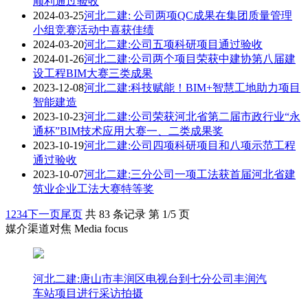
顺利通过验收
2024-03-25
河北二建: 公司两项QC成果在集团质量管理
小组竞赛活动中喜获佳绩
2024-03-20
河北二建:公司五项科研项目通过验收
2024-01-26
河北二建:公司两个项目荣获中建协第八届建
设工程BIM大赛三类成果
2023-12-08
河北二建:科技赋能！BIM+智慧工地助力项目
智能建造
2023-10-23
河北二建:公司荣获河北省第二届市政行业“永
通杯”BIM技术应用大赛一、二类成果奖
2023-10-19
河北二建:公司四项科研项目和八项示范工程
通过验收
2023-10-07
河北二建:三分公司一项工法获首届河北省建
筑业企业工法大赛特等奖
1
2
3
4
下一页
尾页
共 83 条记录 第 1/5 页
媒介渠道对焦 Media focus
河北二建:唐山市丰润区电视台到七分公司丰润汽
车站项目进行采访拍摄